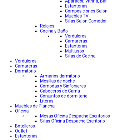
Aparador, Vitrina, Bar
Estanterias
Composiciones Salon
Muebles TV
Sillas Salon Comedor
Relojes
Cocina y Baño
Verduleros
Camareras
Estanterias
Multiusos
Sillas de Cocina
Verduleros
Camareras
Dormitorio
Armarios dormitorio
Mesillas de noche
Comodas y Sinfonieres
Cabeceros de Cama
Conjuntos de dormitorio
Literas
Muebles de Plancha
Oficina
Mesas Oficina Despacho Escritorios
Sillas Oficina Despacho Escritorio
Botelleros
Outlet
Estanterias