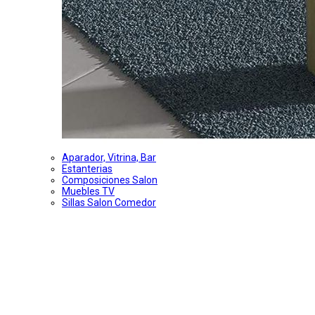
Aparador, Vitrina, Bar
Estanterias
Composiciones Salon
Muebles TV
Sillas Salon Comedor