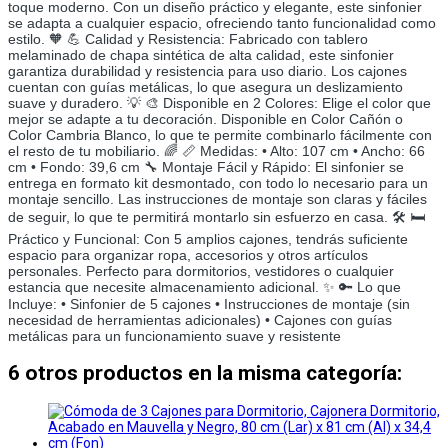
toque moderno. Con un diseño práctico y elegante, este sinfonier
se adapta a cualquier espacio, ofreciendo tanto funcionalidad como
estilo. 🧡 💪 Calidad y Resistencia: Fabricado con tablero
melaminado de chapa sintética de alta calidad, este sinfonier
garantiza durabilidad y resistencia para uso diario. Los cajones
cuentan con guías metálicas, lo que asegura un deslizamiento
suave y duradero. 💡 🎨 Disponible en 2 Colores: Elige el color que
mejor se adapte a tu decoración. Disponible en Color Cañón o
Color Cambria Blanco, lo que te permite combinarlo fácilmente con
el resto de tu mobiliario. 🌈 📏 Medidas: • Alto: 107 cm • Ancho: 66
cm • Fondo: 39,6 cm 🔧 Montaje Fácil y Rápido: El sinfonier se
entrega en formato kit desmontado, con todo lo necesario para un
montaje sencillo. Las instrucciones de montaje son claras y fáciles
de seguir, lo que te permitirá montarlo sin esfuerzo en casa. 🛠️ 🛏️
Práctico y Funcional: Con 5 amplios cajones, tendrás suficiente
espacio para organizar ropa, accesorios y otros artículos
personales. Perfecto para dormitorios, vestidores o cualquier
estancia que necesite almacenamiento adicional. ✨ 🔑 Lo que
Incluye: • Sinfonier de 5 cajones • Instrucciones de montaje (sin
necesidad de herramientas adicionales) • Cajones con guías
metálicas para un funcionamiento suave y resistente
6 otros productos en la misma categoría: