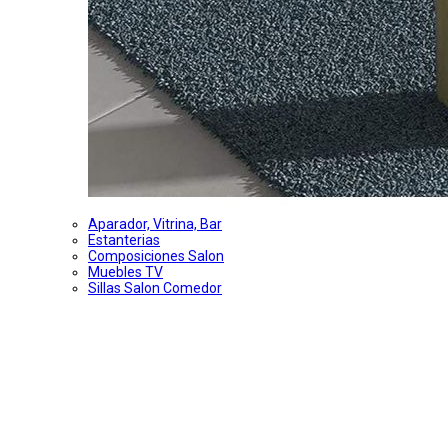
Aparador, Vitrina, Bar
Estanterias
Composiciones Salon
Muebles TV
Sillas Salon Comedor