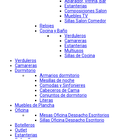
Aparador, Vitrina, Bar
Estanterias
Composiciones Salon
Muebles TV
Sillas Salon Comedor
Relojes
Cocina y Baño
Verduleros
Camareras
Estanterias
Multiusos
Sillas de Cocina
Verduleros
Camareras
Dormitorio
Armarios dormitorio
Mesillas de noche
Comodas y Sinfonieres
Cabeceros de Cama
Conjuntos de dormitorio
Literas
Muebles de Plancha
Oficina
Mesas Oficina Despacho Escritorios
Sillas Oficina Despacho Escritorio
Botelleros
Outlet
Estanterias