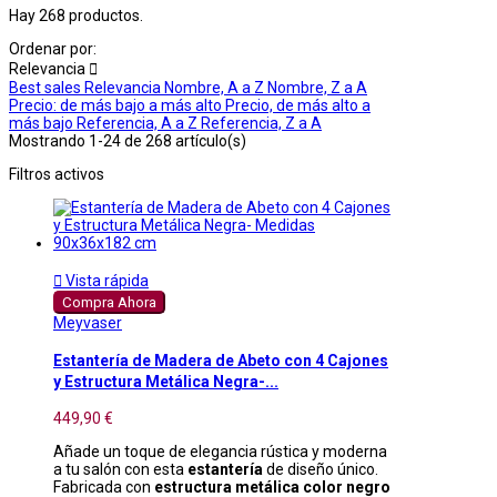
Hay 268 productos.
Ordenar por:
Relevancia

Best sales
Relevancia
Nombre, A a Z
Nombre, Z a A
Precio: de más bajo a más alto
Precio, de más alto a
más bajo
Referencia, A a Z
Referencia, Z a A
Mostrando 1-24 de 268 artículo(s)
Filtros activos

Vista rápida
Compra Ahora
Meyvaser
Estantería de Madera de Abeto con 4 Cajones
y Estructura Metálica Negra-...
449,90 €
Añade un toque de elegancia rústica y moderna
a tu salón con esta
estantería
de diseño único.
Fabricada con
estructura metálica color negro