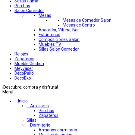
Sofas Cama
Perchas
Salon Comedor
Mesas
Mesas de Comedor Salon
Mesas de Centro
Aparador, Vitrina, Bar
Estanterias
Composiciones Salon
Muebles TV
Sillas Salon Comedor
Relojes
Zapateros
Mueble Gestion
Meyvaser
DecoPako
DecoEko
¡Descubre, compra y disfruta!
Menú
Inicio
Auxiliares
Perchas
Zapateros
Sillas
Dormitorio
Armarios dormitorio
Mesillas de noche