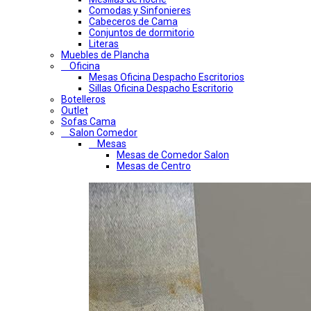
Comodas y Sinfonieres
Cabeceros de Cama
Conjuntos de dormitorio
Literas
Muebles de Plancha
Oficina
Mesas Oficina Despacho Escritorios
Sillas Oficina Despacho Escritorio
Botelleros
Outlet
Sofas Cama
Salon Comedor
Mesas
Mesas de Comedor Salon
Mesas de Centro