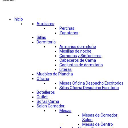
Comprar por categorías
Inicio
Auxiliares
Perchas
Zapateros
Sillas
Dormitorio
Armarios dormitorio
Mesillas de noche
Comodas y Sinfonieres
Cabeceros de Cama
Conjuntos de dormitorio
Literas
Muebles de Plancha
Oficina
Mesas Oficina Despacho Escritorios
Sillas Oficina Despacho Escritorio
Botelleros
Outlet
Sofas Cama
Salon Comedor
Mesas
Mesas de Comedor
Salon
Mesas de Centro