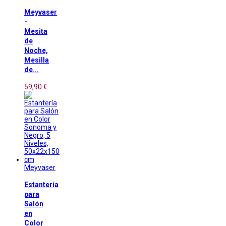
Meyvaser
-
Mesita
de
Noche,
Mesilla
de...
59,90 €
Meyvaser
Estantería
para
Salón
en
Color