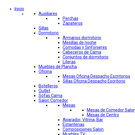
Inicio
Auxiliares
Perchas
Zapateros
Sillas
Dormitorio
Armarios dormitorio
Mesillas de noche
Comodas y Sinfonieres
Cabeceros de Cama
Conjuntos de dormitorio
Literas
Muebles de Plancha
Oficina
Mesas Oficina Despacho Escritorios
Sillas Oficina Despacho Escritorio
Botelleros
Outlet
Sofas Cama
Salon Comedor
Mesas
Mesas de Comedor Salo
Mesas de Centro
Aparador, Vitrina, Bar
Estanterias
Composiciones Salon
Muebles TV