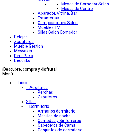
Mesas de Comedor Salon
Mesas de Centro
Aparador, Vitrina, Bar
Estanterias
Composiciones Salon
Muebles TV
Sillas Salon Comedor
Relojes
Zapateros
Mueble Gestion
Meyvaser
DecoPako
DecoEko
¡Descubre, compra y disfruta!
Menú
Inicio
Auxiliares
Perchas
Zapateros
Sillas
Dormitorio
Armarios dormitorio
Mesillas de noche
Comodas y Sinfonieres
Cabeceros de Cama
Conjuntos de dormitorio