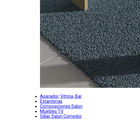
Aparador, Vitrina, Bar
Estanterias
Composiciones Salon
Muebles TV
Sillas Salon Comedor