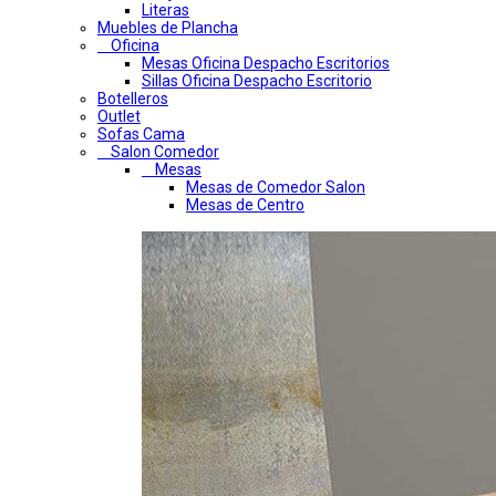
Literas
Muebles de Plancha
Oficina
Mesas Oficina Despacho Escritorios
Sillas Oficina Despacho Escritorio
Botelleros
Outlet
Sofas Cama
Salon Comedor
Mesas
Mesas de Comedor Salon
Mesas de Centro