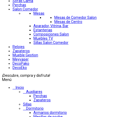
Sofas Cama
Perchas
Salon Comedor
Mesas
Mesas de Comedor Salon
Mesas de Centro
Aparador, Vitrina, Bar
Estanterias
Composiciones Salon
Muebles TV
Sillas Salon Comedor
Relojes
Zapateros
Mueble Gestion
Meyvaser
DecoPako
DecoEko
¡Descubre, compra y disfruta!
Menú
Inicio
Auxiliares
Perchas
Zapateros
Sillas
Dormitorio
Armarios dormitorio
Mesillas de noche