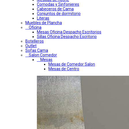
Comodas y Sinfonieres
Cabeceros de Cama
Conjuntos de dormitorio
Literas
Muebles de Plancha
Oficina
Mesas Oficina Despacho Escritorios
Sillas Oficina Despacho Escritorio
Botelleros
Outlet
Sofas Cama
Salon Comedor
Mesas
Mesas de Comedor Salon
Mesas de Centro