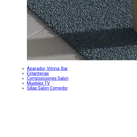
Aparador, Vitrina, Bar
Estanterias
Composiciones Salon
Muebles TV
Sillas Salon Comedor