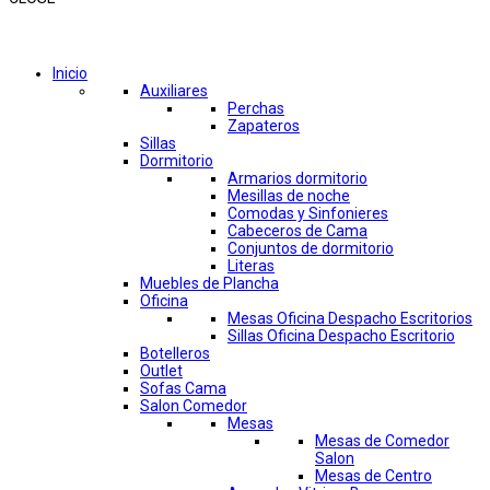
Comprar por categorías
Inicio
Auxiliares
Perchas
Zapateros
Sillas
Dormitorio
Armarios dormitorio
Mesillas de noche
Comodas y Sinfonieres
Cabeceros de Cama
Conjuntos de dormitorio
Literas
Muebles de Plancha
Oficina
Mesas Oficina Despacho Escritorios
Sillas Oficina Despacho Escritorio
Botelleros
Outlet
Sofas Cama
Salon Comedor
Mesas
Mesas de Comedor
Salon
Mesas de Centro