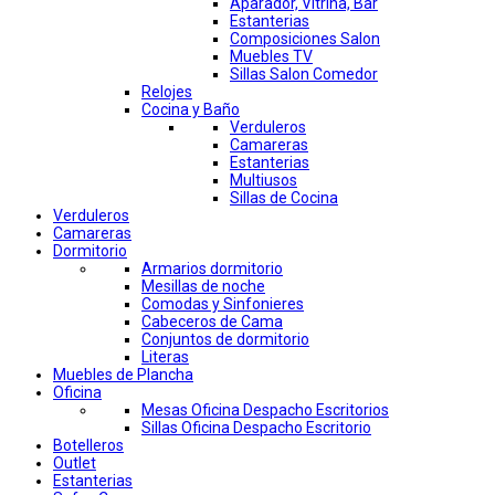
Aparador, Vitrina, Bar
Estanterias
Composiciones Salon
Muebles TV
Sillas Salon Comedor
Relojes
Cocina y Baño
Verduleros
Camareras
Estanterias
Multiusos
Sillas de Cocina
Verduleros
Camareras
Dormitorio
Armarios dormitorio
Mesillas de noche
Comodas y Sinfonieres
Cabeceros de Cama
Conjuntos de dormitorio
Literas
Muebles de Plancha
Oficina
Mesas Oficina Despacho Escritorios
Sillas Oficina Despacho Escritorio
Botelleros
Outlet
Estanterias