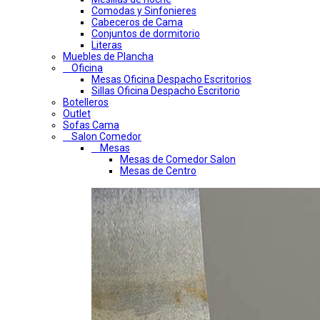
Comodas y Sinfonieres
Cabeceros de Cama
Conjuntos de dormitorio
Literas
Muebles de Plancha
Oficina
Mesas Oficina Despacho Escritorios
Sillas Oficina Despacho Escritorio
Botelleros
Outlet
Sofas Cama
Salon Comedor
Mesas
Mesas de Comedor Salon
Mesas de Centro