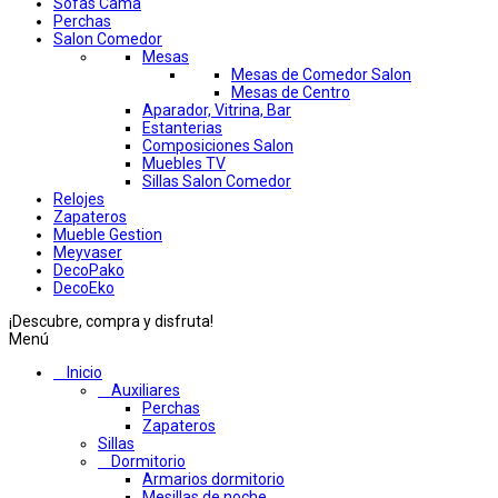
Sofas Cama
Perchas
Salon Comedor
Mesas
Mesas de Comedor Salon
Mesas de Centro
Aparador, Vitrina, Bar
Estanterias
Composiciones Salon
Muebles TV
Sillas Salon Comedor
Relojes
Zapateros
Mueble Gestion
Meyvaser
DecoPako
DecoEko
¡Descubre, compra y disfruta!
Menú
Inicio
Auxiliares
Perchas
Zapateros
Sillas
Dormitorio
Armarios dormitorio
Mesillas de noche