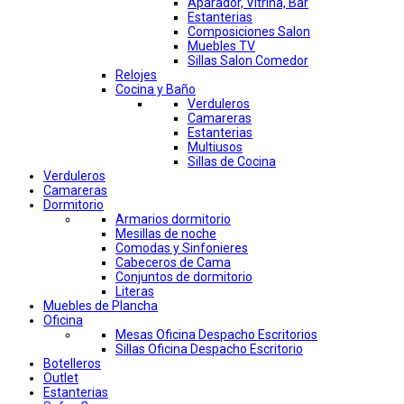
Aparador, Vitrina, Bar
Estanterias
Composiciones Salon
Muebles TV
Sillas Salon Comedor
Relojes
Cocina y Baño
Verduleros
Camareras
Estanterias
Multiusos
Sillas de Cocina
Verduleros
Camareras
Dormitorio
Armarios dormitorio
Mesillas de noche
Comodas y Sinfonieres
Cabeceros de Cama
Conjuntos de dormitorio
Literas
Muebles de Plancha
Oficina
Mesas Oficina Despacho Escritorios
Sillas Oficina Despacho Escritorio
Botelleros
Outlet
Estanterias