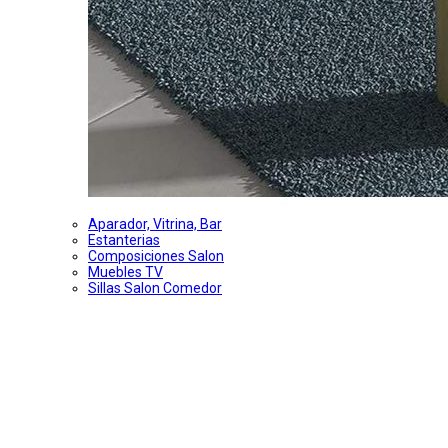
Aparador, Vitrina, Bar
Estanterias
Composiciones Salon
Muebles TV
Sillas Salon Comedor