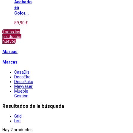
Acabado
en
Color...
89,90 €
Todos los
productos
nuevos
Marcas
Marcas
CasaDis
DecoEko
DecoPako
Meyvaser
Mueble
Gestion
Resultados de la búsqueda
Grid
List
Hay 2 productos.