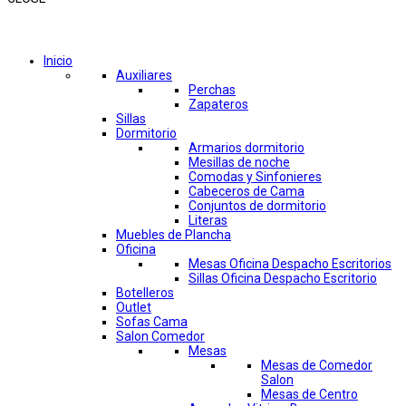
Comprar por categorías
Inicio
Auxiliares
Perchas
Zapateros
Sillas
Dormitorio
Armarios dormitorio
Mesillas de noche
Comodas y Sinfonieres
Cabeceros de Cama
Conjuntos de dormitorio
Literas
Muebles de Plancha
Oficina
Mesas Oficina Despacho Escritorios
Sillas Oficina Despacho Escritorio
Botelleros
Outlet
Sofas Cama
Salon Comedor
Mesas
Mesas de Comedor
Salon
Mesas de Centro