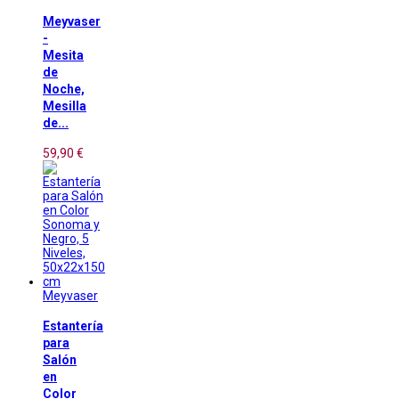
Meyvaser
-
Mesita
de
Noche,
Mesilla
de...
59,90 €
Meyvaser
Estantería
para
Salón
en
Color