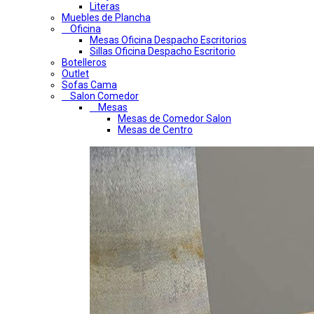
Literas
Muebles de Plancha
Oficina
Mesas Oficina Despacho Escritorios
Sillas Oficina Despacho Escritorio
Botelleros
Outlet
Sofas Cama
Salon Comedor
Mesas
Mesas de Comedor Salon
Mesas de Centro