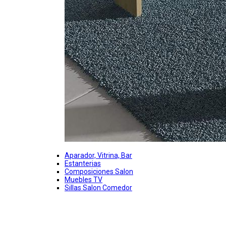
Aparador, Vitrina, Bar
Estanterias
Composiciones Salon
Muebles TV
Sillas Salon Comedor