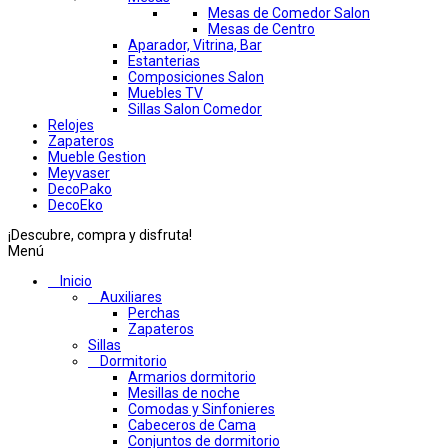
Mesas de Comedor Salon
Mesas de Centro
Aparador, Vitrina, Bar
Estanterias
Composiciones Salon
Muebles TV
Sillas Salon Comedor
Relojes
Zapateros
Mueble Gestion
Meyvaser
DecoPako
DecoEko
¡Descubre, compra y disfruta!
Menú
Inicio
Auxiliares
Perchas
Zapateros
Sillas
Dormitorio
Armarios dormitorio
Mesillas de noche
Comodas y Sinfonieres
Cabeceros de Cama
Conjuntos de dormitorio