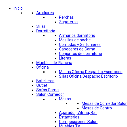
Inicio
Auxiliares
Perchas
Zapateros
Sillas
Dormitorio
Armarios dormitorio
Mesillas de noche
Comodas y Sinfonieres
Cabeceros de Cama
Conjuntos de dormitorio
Literas
Muebles de Plancha
Oficina
Mesas Oficina Despacho Escritorios
Sillas Oficina Despacho Escritorio
Botelleros
Outlet
Sofas Cama
Salon Comedor
Mesas
Mesas de Comedor Salo
Mesas de Centro
Aparador, Vitrina, Bar
Estanterias
Composiciones Salon
Muebles TV